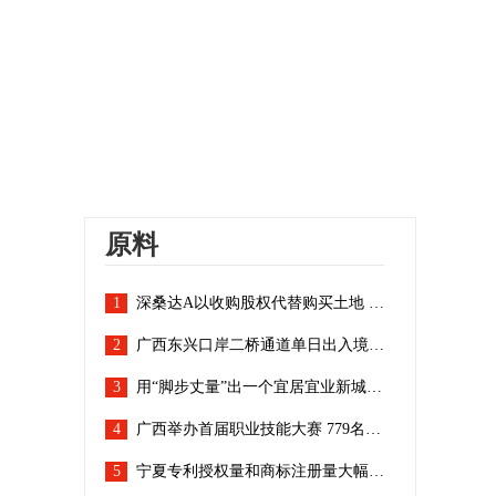
原料
1
深桑达A以收购股权代替购买土地 研发费增超四成将建电子云总部基地
2
广西东兴口岸二桥通道单日出入境货运车辆创新高
3
用“脚步丈量”出一个宜居宜业新城——河南县域经济“冠军县”转型发展观察
4
广西举办首届职业技能大赛 779名选手“擂台比拼”
5
宁夏专利授权量和商标注册量大幅增长