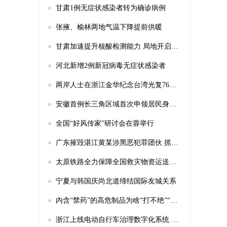
甘肃1例无症状感染者转为确诊病例
张掖、榆林两地气温下降提前供暖
甘肃加速提升核酸检测能力 局地开启第二轮检测
河北新增2例新冠病毒无症状感染者
两岸人士在浙江金华纪念台湾光复76周年
安徽首例长三角区域首次申领居民身份证“跨省通办”业务在合肥办理
全国“好风传家”研讨会在蓉举行
广东摧毁湛江黄某涉黑恶犯罪团伙 抓获犯罪嫌疑人46名
太原铁路全力保障全国救灾物资运送山西
宁夏与韩国庆尚北道缔结国际友城关系
内含“禁药”的高危制品为啥“打不绝”“死不透”还成了“网红”？
浙江上线电动自行车治理数字化系统 实现22项业务协同