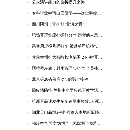
公众演讲能力的曲折提升之路
专科毕业申请出国留学——这些事你应该知道
四川阿坝：守护好“黄河之肾”
职场开玩笑应把握好分寸 违背他人意愿要担法律责任
乘客用虚拟号码打车 被逃单司机很“受伤”
甘肃兰州扩大核酸检测范围 24小时开展检测工作
阿拉善左旗：封闭管理48小时 全员核酸检测
北京等20省份启动“加强针”接种
因疫情防控 兰州中小学校线下教学活动21日起停止
杭新景高速发生多车追尾事故致1人死亡2人重伤
湖北天门新增2例外省输入本地新冠肺炎确诊病例
强冷空气再度“发货”，这25地已供暖！你家热了吗