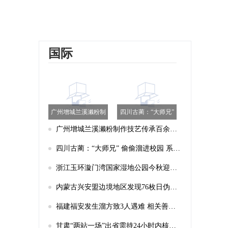
国际
广州增城兰溪濑粉制
四川古蔺：“大师兄”
作技艺传承百余年 独
偷偷溜进校园 系国家
广州增城兰溪濑粉制作技艺传承百余年 独特美味受欢迎
特美味受欢迎
二级保护动物猕猴
四川古蔺：“大师兄” 偷偷溜进校园 系国家二级保护动物猕猴
浙江玉环漩门湾国家湿地公园今秋迎来首批濒危珍稀鸟类
内蒙古兴安盟边境地区发现76枚日伪时期遗留炮弹
福建福安发生溜方致3人遇难 相关善后工作正进行
甘肃“两站一场”出省需持24小时内核酸检测阴性证明