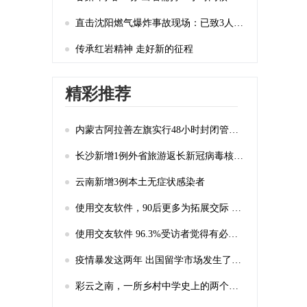
直击沈阳燃气爆炸事故现场：已致3人死亡、30余人受伤
传承红岩精神 走好新的征程
精彩推荐
内蒙古阿拉善左旗实行48小时封闭管理 启动全员核酸检测
长沙新增1例外省旅游返长新冠病毒核酸阳性检测者
云南新增3例本土无症状感染者
使用交友软件，90后更多为拓展交际 00后为打发时间
使用交友软件 96.3%受访者觉得有必要多个心眼
疫情暴发这两年 出国留学市场发生了哪些变化
彩云之南，一所乡村中学史上的两个第一