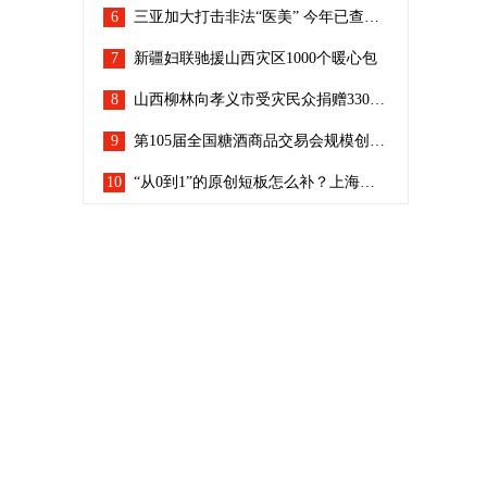
6
三亚加大打击非法“医美” 今年已查处8起非法行医案
7
新疆妇联驰援山西灾区1000个暖心包
8
山西柳林向孝义市受灾民众捐赠3300万元
9
第105届全国糖酒商品交易会规模创秋季糖酒会新纪录
10
“从0到1”的原创短板怎么补？上海在全国率先试点设立“基础研究特区”