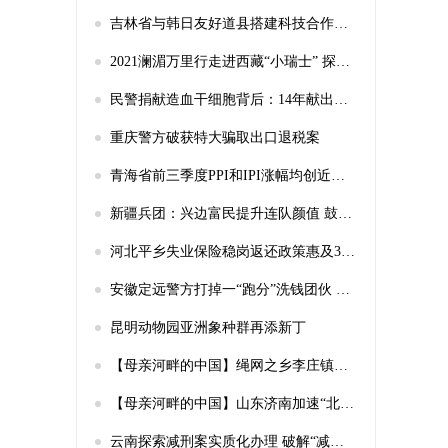
吉林省与韩日友好道县搭建科技合作平台
2021澜湄万里行走进西藏“小瑞士” 探访高原马鹿天堂
民警捐献造血干细胞背后：14年献出全身12倍血量
重庆警方破获特大骗取出口退税案
青海省前三季度PPI和IPI涨幅均创近年来新高
新疆兵团：兴边富民提升连队颜值 鼓起民众腰包
河北平乡失业保险稳岗返还政策惠及3482名职工
安徽定远警方打掉一“跑分”洗钱团伙 涉案金额超2000万元
昆明动物园亚洲象种群再添新丁
【母亲河畔的中国】绳网之乡李庄镇：“网”住致富新密码，织出多彩小康图
【母亲河畔的中国】山东济南加速“北跨”步伐 “黄河时代”蓄势而来
云南探索减刑案实质化办理 破解“减假暂”案依赖书面审查难题