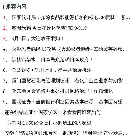
推荐内容
1、
国家统计局：扣除食品和能源价格的核心CPI同比上涨0.8% 涨幅保持稳定
2、
苏珊米勒 今日星座运势查询9.9-9.10
3、
9月7日，大连放开限购！
4、
火影忍者羁绊4.3攻略（火影忍者羁绊4 33隐藏英雄密码）
5、
涉核污染水，日本民众起诉日本政府！
6、
公益诉讼+公开听证，携手共治废机油
7、
厦门国贸石化总经理刘德伟：石化产业企业参与期货衍生品程度较高
8、
郑东新区金光路办事处推进网格治理工作精细化
9、
国联证券：当前银行利空因素基本出尽，基本面有望触底回升
还在纠结去哪个国家学医？来看看西班牙如何
【2023北京文化论坛】小剧场里的大愿望
安徽自贸试验区蚌埠片区：带动沿淮 辐射皖北 产业发展见成效