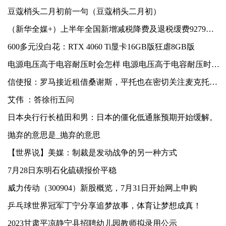
豆蔻梢头二月初前一句（豆蔻梢头二月初）
（新华全媒+）上半年全国新增减税降费及退税缓费9279亿元
600多元没白花：RTX 4060 Ti显卡16GB版狂虐8GB版
电源电压高于电容耐压时会怎样 电源电压高于电容耐压时会引起
信使报：罗马接近租借桑谢斯，平托也在密切关注麦克托米奈
艾伟 ：答徐衎五问
日本央行行长植田和男：日本的僵化低通胀预期开始缓解。
抛弃的意思是_抛弃的意思
【世界说】美媒：制裁是发动战争的另一种方式
7月28日东明石化硫磺报价平稳
威力传动（300904）新股概览，7月31日开始网上申购
乒乓球世界冠军丁宁分享追梦故事，体育让梦想成真！
2023甘肃平凉静宁县招聘幼儿园教师拟录用公示