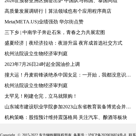
2026世预赛亚洲区抽签出炉 中国队与韩国、泰国同组
高质量发展调研行丨算法领域也有个应用程序商店
Meta(META.US)业绩强劲 华尔街点赞
三下乡 | 中南学子奔赴石朱，青春之力共展宏图
盛夏经济｜夜经济拉动：夜游升温 夜宵成首选社交方式
杭州法院设立生物经济审判庭
2023年7月26日24时起全国油价上调
撞大运！丹麦前锋谈绝杀中国女足：一开始，我都没意识到球进了
杭州法院设立生物经济审判庭
太罕见！刚建仓完，立马就限购！
山东城市建设职业学院参加2023山东省教育装备博览会并交流发言
机构策略：股指预计维持震荡格局 关注汽车、酿酒等板块
Copyright
©
2015-2022 东方钢铁网版权所有 备案号：
沪ICP备2020036824号-8
联系