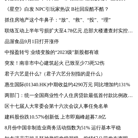
《星空》白发 NPC引玩家热议 B社回应酷不酷？
抓住房地产这个牛鼻子：“放”、“救”、“投”、“理”
联络互动上半年亏损扩大至4.78亿元 总部大楼遭查封实控人所持股份全部被冻结
品渥食品9月1日打开涨停
中报盈转亏 业绩变脸的“2023级”新股都有谁
突发！南非市中心建筑起火 已致至少73死52伤
君子六艺是什么?（君子六艺分别指的是什么）
惠生国际(01340.HK)中期收益约4290万元 同比增加约131%
两部门：统一全国商业性个人住房贷款最低首付款比例政策下限
区十七届人大常委会第十六次会议人事任免名单
建科股份跌10.57%创新低 上市即巅峰超募7.8亿
8月份中国非制造业商务活动指数为51% 运行基本平稳