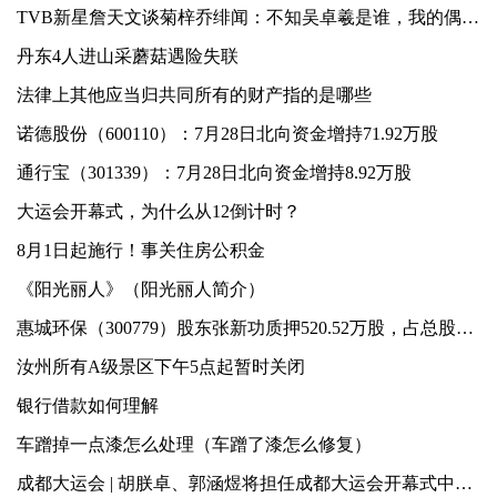
TVB新星詹天文谈菊梓乔绯闻：不知吴卓羲是谁，我的偶像是王俊凯
丹东4人进山采蘑菇遇险失联
法律上其他应当归共同所有的财产指的是哪些
诺德股份（600110）：7月28日北向资金增持71.92万股
通行宝（301339）：7月28日北向资金增持8.92万股
大运会开幕式，为什么从12倒计时？
8月1日起施行！事关住房公积金
《阳光丽人》（阳光丽人简介）
惠城环保（300779）股东张新功质押520.52万股，占总股本3.85%
汝州所有A级景区下午5点起暂时关闭
银行借款如何理解
车蹭掉一点漆怎么处理（车蹭了漆怎么修复）
成都大运会 | 胡朕卓、郭涵煜将担任成都大运会开幕式中国大学生体育代表团旗手