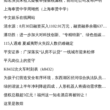
知名演员宋祖儿疑被举报偷税漏税，前经纪公司发布声明
上海奉贤中学周翊然（上海奉贤中学）
中文娱乐在线网站
清水源：8月30日融资买入1102.91万元，融资融券余额6373.6万元
潘功胜：进一步加大对科技创新、“专精特新”、绿色低碳等重点领域民营企业的信贷投放，继续落实好房地产“金融16条”
115人遇难 夏威夷野火失踪人数仍难确定
平安证券：广深落实“认房不认贷” 一线城市迎来松绑
平凡岗位上的坚守
K8432次火车时刻表（k8432）
为孩子们营造安全有序环境，东西湖区径河综合执法队员全力以赴
绿的谐波上半年净利降超四成，人形机器人将撬动需求数量级增长？
债权总额超5亿元！福州这一知名酒店将被转让！
这里是敦煌