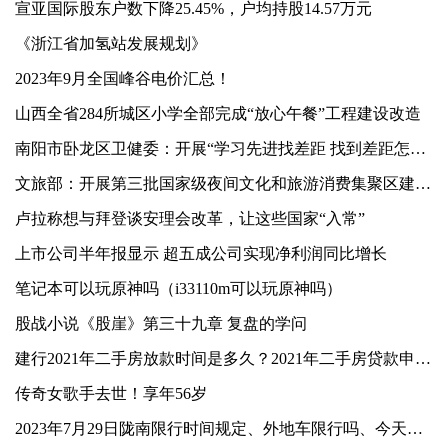
宣亚国际股东户数下降25.45%，户均持股14.57万元
《浙江省加氢站发展规划》
​2023年9月全国峰谷电价汇总！
山西全省284所城区小学全部完成“放心午餐”工程建设改造
南阳市卧龙区卫健委：开展“学习先进找差距 找到差距怎么办”专题研讨活动
文旅部：开展第三批国家级夜间文化和旅游消费集聚区建设工作
卢拉称想与拜登谈安理会改革，让这些国家“入常”
上市公司半年报显示 超五成公司实现净利润同比增长
笔记本可以玩原神吗（i33110m可以玩原神吗）
股战小说《股崖》第三十九章 复盘的学问
建行2021年二手房放款时间是多久？2021年二手房贷款申请流程有哪些？
传奇女歌手去世！享年56岁
2023年7月29日陇南限行时间规定、外地车限行吗、今天限行尾号限行限号最新规定时间查询